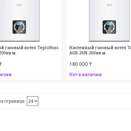
й газовый котел TeploRoss
Настенный газовый котел T
200кв.м
AGB-26N-260кв.м
₸
180 000 ₸
личии
Нет в наличии