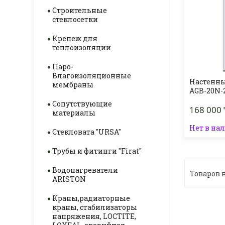
Строительные
стеклосетки
Крепеж для
теплоизоляции
Паро-
Влагоизоляционные
Настенны
мембраны
AGB-20N-
Сопутствующие
168 000 
материалы
Нет в на
Стекловата "URSA"
Трубы и фитинги "Firat"
Водонагреватели
ARISTON
Краны,радиаторные
краны, стабилизаторы
напряжения, LOCTITE,