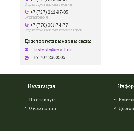
Отдел продаж сантехнки
+7 (727) 242-97-05
Бухгалтерия
+7 (778) 301-74-77
Отдел продаж теплоизоляции
tooteplo@mail.ru
+7 707 2300505
Навигация
Инфор
На главную
Конта
О компании
Достав