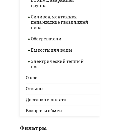
LOXEAL, аварийная
группа
Силикон,монтажная
пена,жидкие гвозди,клей
пена
Обогреватели
Емкости для воды
Электрический теплый
пол
О нас
Отзывы
Доставка и оплата
Возврат и обмен
Фильтры