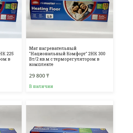
Мат нагревательный
НК 225
"Национальный Комфорт" 2НК 300
ром в
Вт/2 кв.м с терморегулятором в
комплекте
29 800 ₸
В наличии