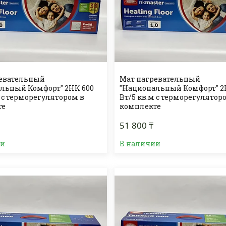
ревательный
Мат нагревательный
льный Комфорт" 2НК 600
"Национальный Комфорт" 2
м с терморегулятором в
Вт/5 кв.м с терморегулятор
те
комплекте
51 800 ₸
ии
В наличии