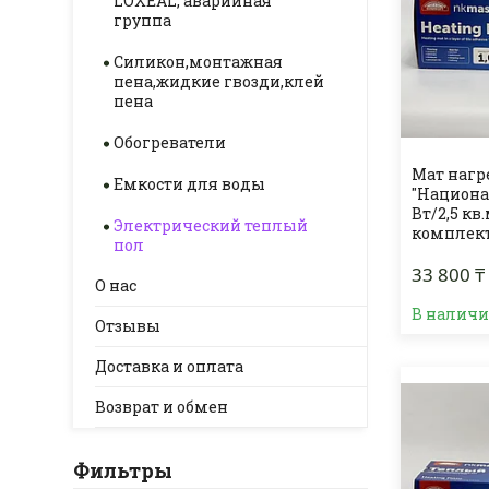
LOXEAL, аварийная
группа
Силикон,монтажная
пена,жидкие гвозди,клей
пена
Обогреватели
Мат наг
Емкости для воды
"Национа
Вт/2,5 кв
Электрический теплый
комплек
пол
33 800 ₸
О нас
В налич
Отзывы
Доставка и оплата
Возврат и обмен
Фильтры