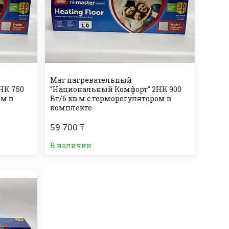
Мат нагревательный
НК 750
"Национальный Комфорт" 2НК 900
ом в
Вт/6 кв.м с терморегулятором в
комплекте
59 700 ₸
В наличии