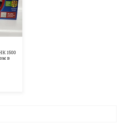
НК 1500
ром в