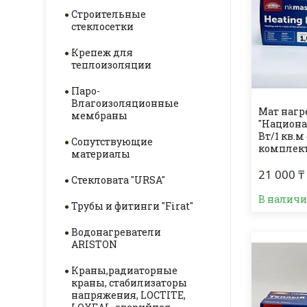
Строительные
стеклосетки
Крепеж для
теплоизоляции
Паро-
Влагоизоляционные
Мат наг
мембраны
"Национа
Вт/1 кв.м
Сопутствующие
комплек
материалы
21 000 ₸
Стекловата "URSA"
В налич
Трубы и фитинги "Firat"
Водонагреватели
ARISTON
Краны,радиаторные
краны, стабилизаторы
напряжения, LOCTITE,