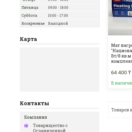
Пятница
09:00
18:00
Суббота
10:00
17:00
Воскресенье
Выходной
Карта
Мат наг
"Национа
Вт/8 кв.
комплек
64 400 ₸
В налич
Контакты
Товарищество с
Ограниченной