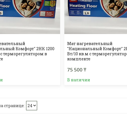
ревательный
Мат нагревательный
льный Комфорт" 2НК 1200
"Национальный Комфорт" 2
м с терморегулятором в
Вт/10 кв.м с терморегулято
те
комплекте
75 500 ₸
ии
В наличии