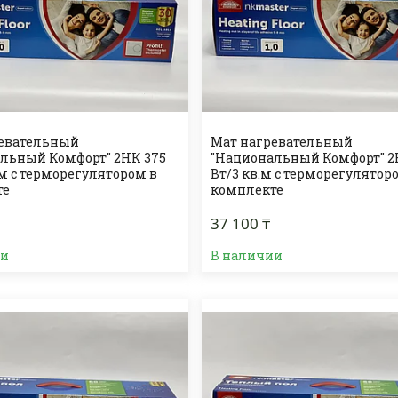
ревательный
Мат нагревательный
льный Комфорт" 2НК 375
"Национальный Комфорт" 2
.м с терморегулятором в
Вт/3 кв.м с терморегулятор
те
комплекте
37 100 ₸
ии
В наличии