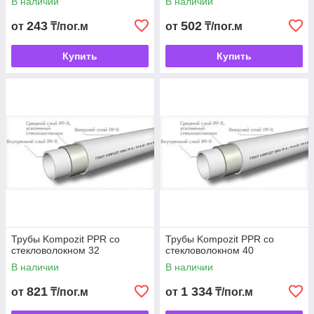
В наличии
В наличии
243
502
от
₸/пог.м
от
₸/пог.м
Купить
Купить
Трубы Kompozit PPR со
Трубы Kompozit PPR со
стекловолокном 32
стекловолокном 40
В наличии
В наличии
821
1 334
от
₸/пог.м
от
₸/пог.м