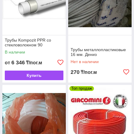
Трубы Kompozit PPR со
стекловолокном 90
Трубы металлопластиковые
В наличии
16 мм. Дениз
Нет в наличии
6 346
от
₸/пог.м
270
₸/пог.м
Купить
Топ продаж