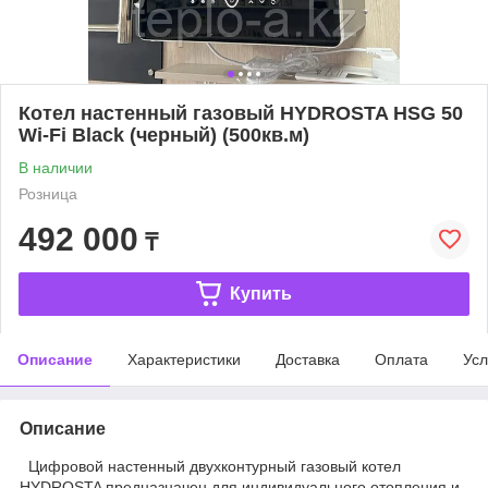
Котел настенный газовый HYDROSTA HSG 50
Wi-Fi Black (черный) (500кв.м)
В наличии
Розница
492 000
₸
Купить
Описание
Характеристики
Доставка
Оплата
Усл
Описание
Цифровой настенный двухконтурный газовый котел
HYDROSTA предназначен для индивидуального отопления и