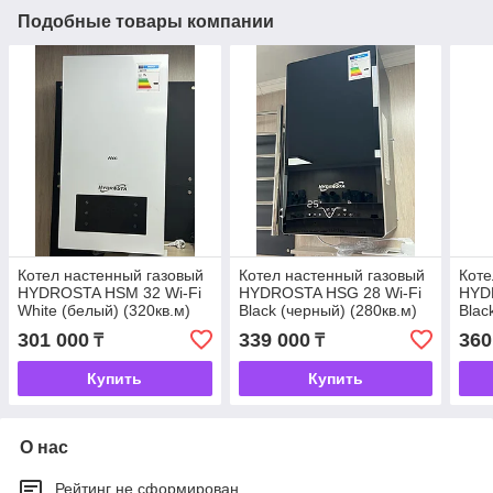
Подобные товары компании
Котел настенный газовый
Котел настенный газовый
Коте
HYDROSTA HSМ 32 Wi-Fi
HYDROSTA HSG 28 Wi-Fi
HYD
White (белый) (320кв.м)
Black (черный) (280кв.м)
Blac
301 000
339 000
360
₸
₸
Купить
Купить
О нас
Рейтинг не сформирован