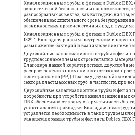
Канализационные трубы и фитинги Dublex ПВХ, 
экологической безопасности и экономичности, а 
разнообразных объектах, как коттеджи, виллы,
обеспечением длительного срока безукоризненно
возникновения протечек сточных вод в фундаме
Канализационные трубы и фитинги Dublex ПВХ Fı
1329-1. Благодаря ровным внутренним и наружны
размножение бактерий и возникновение нежелат
Двухслойные канализационные трубы и фитинги D
трудновоспламеняемых строительных материал
Благодаря данной характеристике, двухслойные 
распространению пламени в межэтажном простра
полипропилена (PP)). Поэтому двухслойные кан
сектора пластмассовых труб, в частности, при 
Двухслойные канализационные трубы и фитинги D
потребности при устройстве канализационных 
ПВХ обеспечивают полную герметичность благод
уплотняющей прокладки. Благодаря незатруднит
устраняется необходимость в таких трудоемких р
канализационные трубы и фитинги Dublex ПВХ F