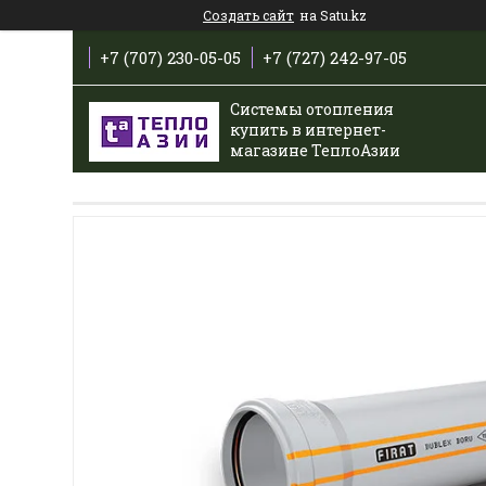
Создать сайт
на Satu.kz
+7 (707) 230-05-05
+7 (727) 242-97-05
Системы отопления
купить в интернет-
магазине ТеплоАзии