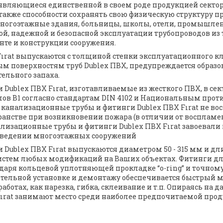
являющиеся единственной в своем роде продукцией сектора
также способности сохранять свою физическую структуру пр
 многоэтажные здания, больницы, школы, отели, промышле
й, надежной и безопасной эксплуатации трубопроводов из 
нте и конструкции сооружения.
rat выпускаются с толщиной стенки эксплуатационного клас
м поверхностям труб Dublex ПВХ, предупреждается образо
ельного запаха.
ublex ПВХ Fırat, изготавливаемые из жесткого ПВХ, в сект
ов B1 согласно стандартам DIN 4102 и Национальным пр
канализационные трубы и фитинги Dublex ПВХ Fırat не во
нстве при возникновении пожара (в отличии от воспламе
ализационные трубы и фитинги Dublex ПВХ Fırat завоевали
возведении многоэтажных сооружений
ublex ПВХ Fırat выпускаются диаметром 50 - 315 мм и длин
систем любых модификаций на Ваших объектах. Фитинги д
аря кольцевой уплотняющей прокладке “o-ring” и точному
ельной установке и демонтажу обеспечивается быстрый м
аботах, как нарезка, гибка, склеивание и т.п. Опираясь на
ırat занимают место среди наиболее предпочитаемой прод