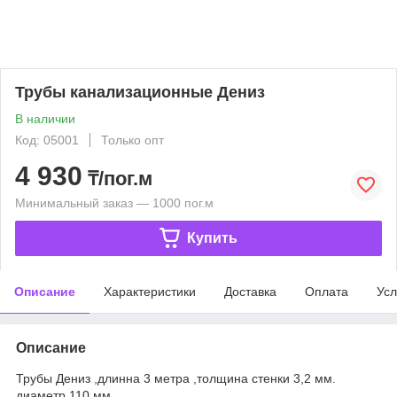
Трубы канализационные Дениз
В наличии
Код: 05001
Только опт
4 930
₸/пог.м
Минимальный заказ — 1000 пог.м
Купить
Описание
Характеристики
Доставка
Оплата
Усл
Описание
Трубы Дениз ,длинна 3 метра ,толщина стенки 3,2 мм.
диаметр 110 мм.