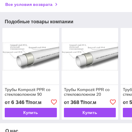
Все условия возврата
Подобные товары компании
Трубы Kompozit PPR со
Трубы Kompozit PPR со
Труб
стекловолокном 90
стекловолокном 20
стек
6 346
368
от
₸/пог.м
от
₸/пог.м
от
Купить
Купить
О нас