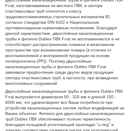
Fırat, изготавливаемые из жесткого ПВХ, в секторе
пластмассовых труб относятся к классу
трудновоспламеняемых строительных материалов B1
согласно стандартам DIN 4102 и Национальным
противопожарным нормативным положениям. Благодаря
данной характеристике, двухслойные канализационные
трубы и фитинги Dublex ПВХ Fırat не воспламеняются и не
способствуют распространению пламени в межэтажном
пространстве при возникновении пожара (в отличии от
воспламеняемой и возгораемой продукции на основе
полипропилена (PP)). Поэтому двухслойные
канализационные трубы и фитинги Dublex ПВХ Fırat
завоевали предпочтение среди других видов продукции
сектора пластмассовых труб, в частности, при возведении
многоэтажных сооружений
Двухслойные канализационные трубы и фитинги Dublex ПВХ
Fırat выпускаются диаметром 50 - 315 мм и длиной 150 -
6000 мм, что удовлетворяет все Ваши потребности при
устройстве канализационных систем любых модификаций на
Ваших объектах. Фитинги для двухслойных канализационных
труб Dublex ПВХ обеспечивают полную герметичность
благодаря кольцевой уплотняющей прокладке “o-ring” и
точному соответствию размеров гнезда для уплотняющей