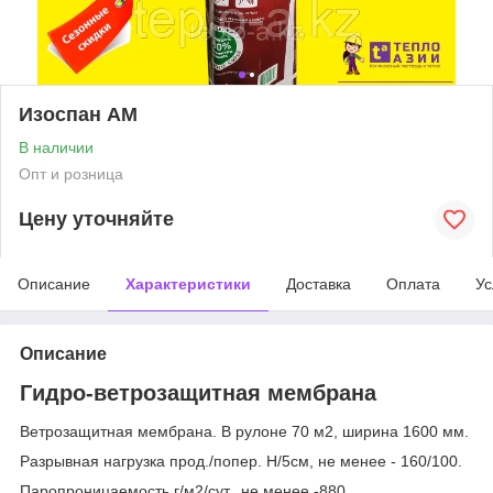
Изоспан АM
В наличии
Опт и розница
Цену уточняйте
Описание
Характеристики
Доставка
Оплата
Ус
Описание
Гидро-ветрозащитная мембрана
Ветрозащитная мембрана. В рулоне 70 м2, ширина 1600 мм.
Разрывная нагрузка прод./попер. H/5см, не менее - 160/100.
Паропроницаемость г/м2/сут., не менее -880.