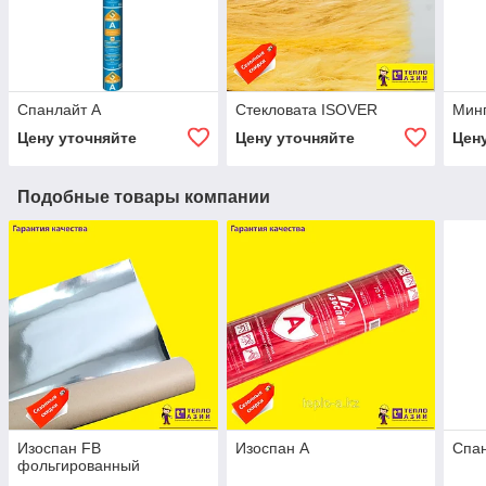
Спанлайт А
Стекловата ISOVER
Мин
Цену уточняйте
Цену уточняйте
Цен
Подобные товары компании
Изоспан FB
Изоспан А
Спа
фольгированный