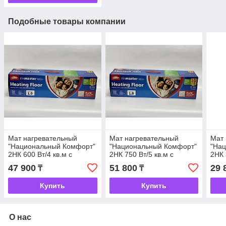
Подобные товары компании
Мат нагревательный
Мат нагревательный
Мат 
"Национальный Комфорт"
"Национальный Комфорт"
"На
2НК 600 Вт/4 кв.м с
2НК 750 Вт/5 кв.м с
2НК 
терморегулятором в
терморегулятором в
терм
47 900
51 800
29 
₸
₸
комплекте
комплекте
комп
Купить
Купить
О нас