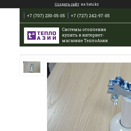
Создать сайт
на Satu.kz
+7 (707) 230-05-05
+7 (727) 242-97-05
Системы отопления
купить в интернет-
магазине ТеплоАзии