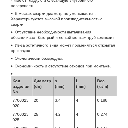
- Имеют гладкую и блестящую внутреннюю
поверхность.
В местах сварки диаметр не уменьшается.
Характеризуются высокой производительностью
сварки.
Отсутствие необходимости вытачивания
обеспечивает быстрый и легкий монтаж труб композит.
Из-за эстетичного вида может применяться открытая
прокладка.
Экологически безвредны.
Экономичность и отсутствие отходов при монтаже.
Код
Диаметр
s
L
Вес
изделия
(dn)
(mm)
(mm)
(кг/m)
No
7700023
20
3,4
4
0,188
020
7700023
25
4,2
4
0,274
025