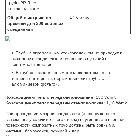
трубы PP-R со
стекловолокном
Общий выигрыш во
47,5 мину
времени для 300 сварных
соединений
Трубы с вкрапленным стекловолокном не приведут к
выделению конденсата и появлению пузырей в
системах отопления.
В трубах с вкрапленным стекловолокном нет тех
тепловых потерь, к которым приводит трубы с
алюминиевой фольгой.
Коэффициент теплопередачи алюминия:
190 W/mK
Коэффициент теплопередачи стекловолокна:
1,10 W/mk
При проведении макроисследования (невооруженным
глазом, без увеличительного стекла) внутренние и внешние
поверхности композитных труб должны быть ровными,
чистыми, без засечек, пузырей и пор.