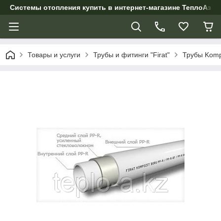
Системы отопления купить в интернет-магазине ТеплоАзии
Товары и услуги
Трубы и фитинги "Firat"
Трубы Komp