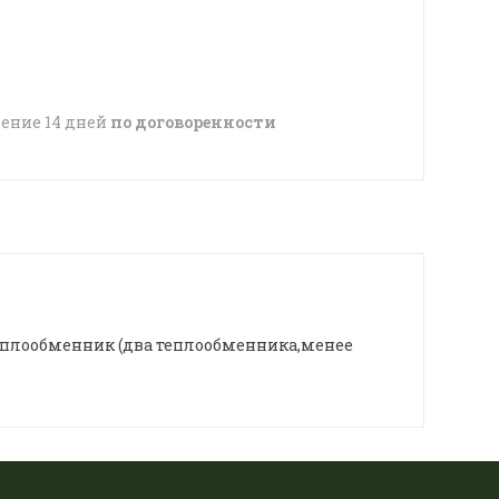
чение 14 дней
по договоренности
теплообменник (два теплообменника,менее