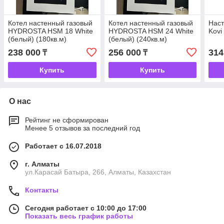
Котел настенный газовый
Котел настенный газовый
Наст
HYDROSTA HSМ 18 White
HYDROSTA HSМ 24 White
Kovi
(белый) (180кв.м)
(белый) (240кв.м)
238 000
256 000
314
₸
₸
Купить
Купить
О нас
Рейтинг не сформирован
Менее 5 отзывов за последний год
Работает с 16.07.2018
г. Алматы
ул.Карасай Батыра, 266, Алматы, Казахстан
Контакты
Сегодня работает с 10:00 до 17:00
Показать весь график работы