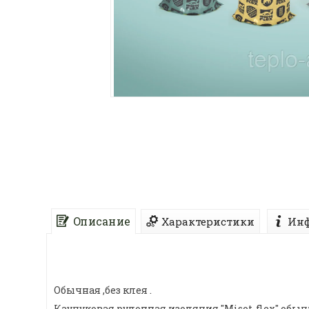
Описание
Характеристики
Инф
Обычная ,без клея .
Каучуковая рулонная изоляция "Misot-flex" обычн