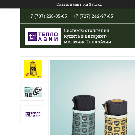
Создать сайт
на Satu.kz
+7 (707) 230-05-05
+7 (727) 242-97-05
Системы отопления
купить в интернет-
магазине ТеплоАзии