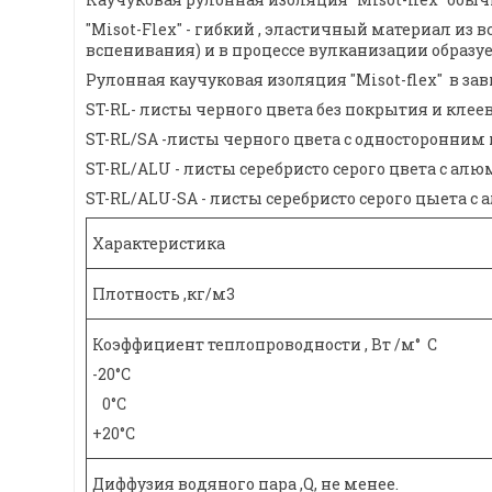
"Misot-Flex" - гибкий , эластичный материал из
вспенивания) и в процессе вулканизации образуе
Рулонная каучуковая изоляция "Misot-flex" в зав
ST-RL- листы черного цвета без покрытия и клеево
ST-RL/SA -листы черного цвета с односторонним
ST-RL/ALU - листы серебристо серого цвета с ал
ST-RL/ALU-SA - листы серебристо серого цыета
Характеристика
Плотность ,кг/м3
Коэффициент теплопроводности , Вт /м° С
-20°С
0°С
+20°С
Диффузия водяного пара ,Q, не менее.