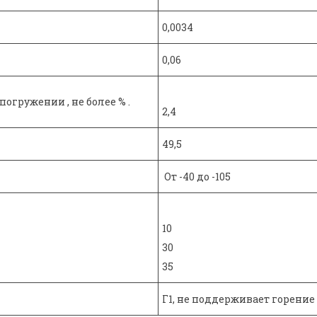
0,0034
0,06
огружении , не более % .
2,4
49,5
От -40 до -105
10
30
35
Г1, не поддерживает горение