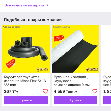
Все условия возврата
Подобные товары компании
Каучуковая трубчатая
Рулонная изоляция ,
Руло
изоляция Misot-Flex St 13
каучуковая ,
кауч
*22 mm.
самоклеющаяся 9 мм
flex
267
4 559
1 8
₸/м
₸/кв.м
Купить
Купить