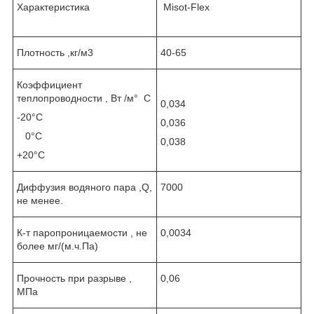
Характеристика
Misot-Flex
Плотность ,кг/м3
40-65
Коэффициент
теплопроводности , Вт /м° С
0,034
-20°С
0,036
0°С
0,038
+20°С
Диффузия водяного пара ,Q,
7000
не менее.
К-т паропроницаемости , не
0,0034
более мг/(м.ч.Па)
Прочность при разрыве ,
0,06
МПа