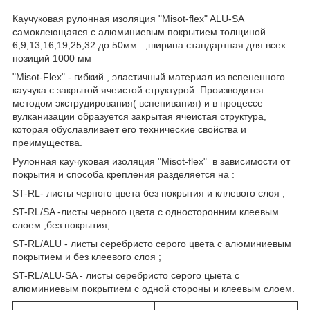
Каучуковая рулонная изоляция "Misot-flex" ALU-SA
самоклеющаяся с алюминиевым покрытием толщиной
6,9,13,16,19,25,32 до 50мм ,ширина стандартная для всех
позиций 1000 мм
"Misot-Flex" - гибкий , эластичный материал из вспененного
каучука с закрытой ячеистой структурой. Производится
методом экструдирования( вспенивания) и в процессе
вулканизации образуется закрытая ячеистая структура,
которая обуславливает его технические свойства и
преимущества.
Рулонная каучуковая изоляция "Misot-flex" в зависимости от
покрытия и способа крепления разделяется на :
ST-RL- листы черного цвета без покрытия и кллевого слоя ;
ST-RL/SA -листы черного цвета с односторонним клеевым
слоем ,без покрытия;
ST-RL/ALU - листы серебристо серого цвета с алюминиевым
покрытием и без клеевого слоя ;
ST-RL/ALU-SA - листы серебристо серого цыета с
алюминиевым покрытием с одной стороны и клеевым слоем.