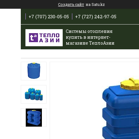
Создать сайт
на Satu.kz
+7 (707) 230-05-05
+7 (727) 242-97-05
Системы отопления
купить в интернет-
магазине ТеплоАзии