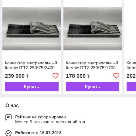
Конвектор внутрипольный
Конвектор внутрипольный
Конв
Itermic ITTZ 250*75*2400
Itermic ITTZ 250*75*1700
Iter
239 000
178 000
202
₸
₸
Купить
Купить
О нас
Рейтинг не сформирован
Менее 5 отзывов за последний год
Работает с 16.07.2018